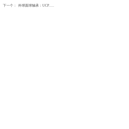
下一个：
外球面球轴承：UCP......
服务电话
0760-88231997